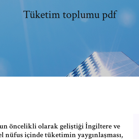
Tüketim toplumu pdf
öncelikli olarak geliştiği İngiltere ve
l nüfus içinde tüketimin yaygınlaşması,