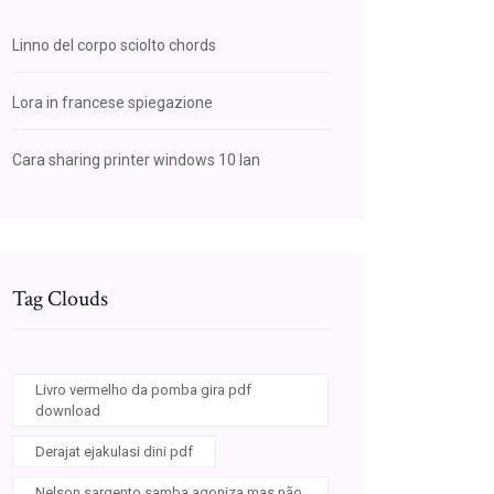
Linno del corpo sciolto chords
Lora in francese spiegazione
Cara sharing printer windows 10 lan
Tag Clouds
Livro vermelho da pomba gira pdf
download
Derajat ejakulasi dini pdf
Nelson sargento samba agoniza mas não