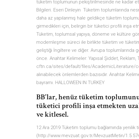
tüketim toplumunun pekiştirilmesinde ne kadar etki
Bilgileri. Eseri Dinleyin Tüketim toplumlarında nesn
daha az yapılanmış hale geldikçe tüketim toplumu
girmedikleri için, belirgin bir tüketici profili inşa
Tüketim, toplumsal yapıya, döneme ve kültüre göre
modernleşme süreci ile birlikte tüketim ve tüketi
geliştiği İngiltere ve diğer. Avrupa toplumlarında
önce. Anahtar Kelimeler: Yapısal Şiddet, Reklam, 
cftn.ca/sites/default/files/AcademicLiteratur
alınabilecek önlemlerden bazısıdır. Anahtar Kelimel
bayramı. HALLOWEEN IN TURKEY
BB'lar, henüz tüketim toplumunun 
tüketici profili inşa etmekten uz
ve kitlesel.
12 Ara 2019 Tüketim toplumu bağlamında yenilik tür
(http://www.mevzuat.gov.tr/MevzuatMetin/1.5.57