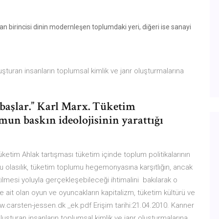
n birincisi dinin modernleşen toplumdaki yeri, diğeri ise sanayi
turan insanların toplumsal kimlik ve janr oluşturmalarına
e başlar.” Karl Marx. Tüketim
un baskın ideolojisinin yarattığı
üketim Ahlak tartışması tüketim içinde toplum politikalarının
u olasılık, tüketim toplumu hegemonyasına karşıtlığın, ancak
mesi yoluyla gerçekleşebileceği ihtimalini bakılarak o
 ait olan oyun ve oyuncakların kapitalizm, tüketim kültürü ve
ww.carsten-jessen.dk _ek.pdf Erişim tarihi:21.04.2010. Kanner
şturan insanların toplumsal kimlik ve janr oluşturmalarına