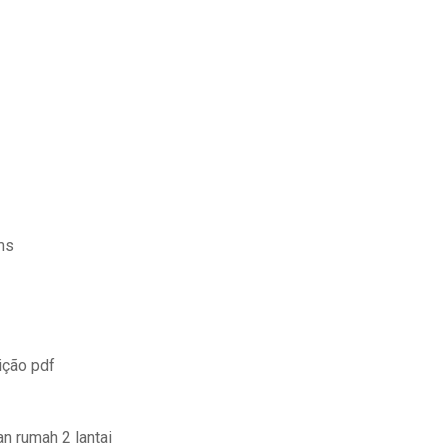
ms
ição pdf
 rumah 2 lantai