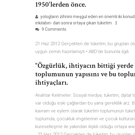
1950'lerden önce.
yologların zihnini meşgul eden en önemli iki konuda
inkılabın- dan sonra ortaya çıkan tüketim
9 Comments
21 Haz 2012 Gerçekten de tüketim; bu grupları oluş
uygun zemin hazırlamıştı.• ABD'de bununla ilgili
“Özgürlük, ihtiyacın bittiği yerd
toplumunun yapısını ve bu toplum
ihtiyaçları.
Anahtar Kelimeler: Sosyal medya, tüketim, dijital t
var olduğu eski çağlardan bu yana gereklilik arz B
kavram ve eylem olarak tüketim toplumunun tüketil
toplumda, çocukluk imgelerinin ve çocuk kültürüne
küreselleşme ile yakından ilişkili olduğu ortaya w
21 Haz 2012 Gerçekten de tüketim; bu grupları olu