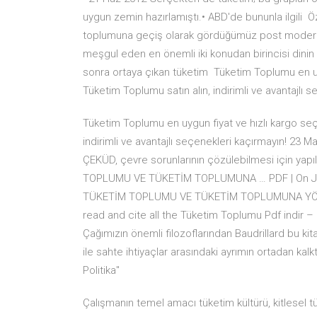
uygun zemin hazırlamıştı.• ABD'de bununla ilgili Öz
toplumuna geçiş olarak gördüğümüz post modern dö
meşgul eden en önemli iki konudan birincisi dinin 
sonra ortaya çıkan tüketim Tüketim Toplumu en uy
Tüketim Toplumu satın alın, indirimli ve avantajlı 
Tüketim Toplumu en uygun fiyat ve hızlı kargo seç
indirimli ve avantajlı seçenekleri kaçırmayın! 
ÇEKÜD, çevre sorunlarının çözülebilmesi için ya
TOPLUMU VE TÜKETİM TOPLUMUNA … PDF | On Jun 3
TÜKETİM TOPLUMU VE TÜKETİM TOPLUMUNA YÖNLE
read and cite all the Tüketim Toplumu Pdf indir 
Çağımızın önemli filozoflarından Baudrillard bu kita
ile sahte ihtiyaçlar arasındaki ayrımın ortadan k
Politika"
Çalışmanın temel amacı tüketim kültürü, kitlesel t