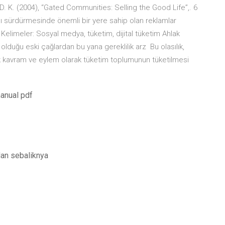
D. K. (2004), “Gated Communities: Selling the Good Life”,. 6
 sürdürmesinde önemli bir yere sahip olan reklamlar
Kelimeler: Sosyal medya, tüketim, dijital tüketim Ahlak
 olduğu eski çağlardan bu yana gereklilik arz Bu olasılık,
k kavram ve eylem olarak tüketim toplumunun tüketilmesi
manual pdf
an sebaliknya