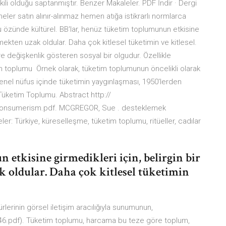
li olduğu saptanmıştır. Benzer Makaleler. PDF İndir · Dergi
eler satın alınır-alınmaz hemen atığa istikrarlı normlarca
 özünde kültürel. BB'lar, henüz tüketim toplumunun etkisine
 etmekten uzak oldular. Daha çok kitlesel tüketimin ve kitlesel.
 değişkenlik gösteren sosyal bir olgudur. Özellikle
m toplumu Örnek olarak, tüketim toplumunun öncelikli olarak
 genel nüfus içinde tüketimin yaygınlaşması, 1950'lerden
Tüketim Toplumu. Abstract http://
e/consumerism.pdf. MCGREGOR, Sue . desteklemek
er: Türkiye, küreselleşme, tüketim toplumu, ritüeller, cadılar
etkisine girmedikleri için, belirgin bir
ak oldular. Daha çok kitlesel tüketimin
lerinin görsel iletişim aracılığıyla sunumunun,
46.pdf). Tüketim toplumu, harcama bu teze göre toplum,