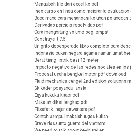
Mengubah file dari excel ke pdf
Inee curso en linea como mejorar la evaluacion 
Bagaimana cara menangani keluhan pelanggan s
Derivadas parciais resolvidas pdf
Cara menghitung volume segi empat
Construye-t 7.6
Un grito desesperado libro completo para desc
Indonesia bukan negara agama namun umat ber
Berat tiang listrik besi 12 meter
Impacto negativo de las redes sociales en los
Proposal usaha bengkel motor pdf download
Fluid mechanics cengel 2nd edition solutions 
Sk kader posyandu lansia
Eşya hukuku kitabı pdf
Makalah diksi lengkap pdf
Filsafat ki hajar dewantara pdf
Contoh sampul makalah tugas kuliah
Breve riassunto guerra del vietnam
We need to talk about kevin trailer