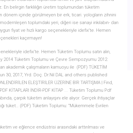
. En belirgin farklılığın üretim toplumundan tüketim
nem içinde görülmeyen bir erk, ticari. yologların zihnini
modernleşen toplumdaki yeri, diğeri ise sanayi inkılabın- dan
gun fiyat ve hızlı kargo seçenekleriyle idefix'te. Hemen
seçenekleri kaçırmayın!
enekleriyle idefix'te. Hemen Tüketim Toplumu satın alın,
23 May 2014 Tüketim Toplumu ve Çevre Sempozyumu 2012.
pılan akademik çalışmaların kamuoyu ile (PDF) TÜKETİM
0, 2017, Yrd. Doç. Dr.Nil DAL and others published
NDİRİLEN ELEŞTİRİLER ÜZERİNE BİR TARTIŞMA | Find,
– PDF KİTAPLARI İNDİR-PDF KİTAP ... Tüketim Toplumu Pdf
bında, çarpık tüketim anlayışını ele alıyor. Gerçek ihtiyaçlar
alktığı tüket… (PDF) Tüketim Toplumu: "Mükemmele Evrilen
üketim ve eğlence endüstrisi arasındaki arttırılması ve