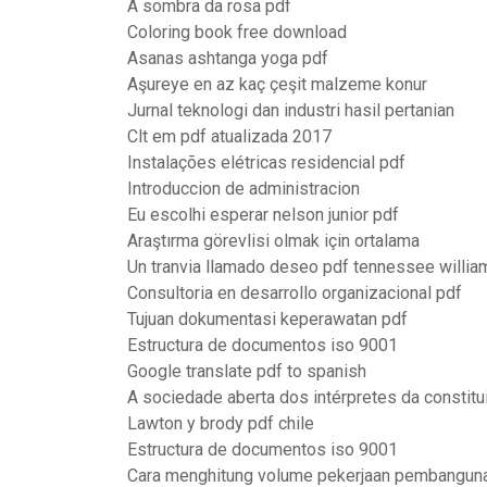
A sombra da rosa pdf
Coloring book free download
Asanas ashtanga yoga pdf
Aşureye en az kaç çeşit malzeme konur
Jurnal teknologi dan industri hasil pertanian
Clt em pdf atualizada 2017
Instalações elétricas residencial pdf
Introduccion de administracion
Eu escolhi esperar nelson junior pdf
Araştırma görevlisi olmak için ortalama
Un tranvia llamado deseo pdf tennessee willia
Consultoria en desarrollo organizacional pdf
Tujuan dokumentasi keperawatan pdf
Estructura de documentos iso 9001
Google translate pdf to spanish
A sociedade aberta dos intérpretes da constitu
Lawton y brody pdf chile
Estructura de documentos iso 9001
Cara menghitung volume pekerjaan pembangunan